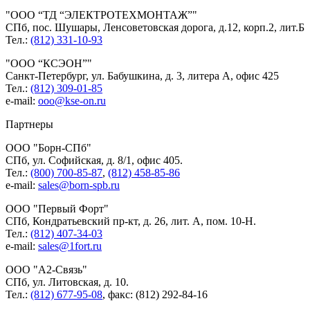
ООО “ТД “ЭЛЕКТРОТЕХМОНТАЖ”
СПб, пос. Шушары, Ленсоветовская дорога, д.12, корп.2, лит.Б
Тел.:
(812) 331-10-93
ООО “КСЭОН”
Санкт-Петербург, ул. Бабушкина, д. 3, литера А, офис 425
Тел.:
(812) 309-01-85
e-mail:
ooo@kse-on.ru
Партнеры
ООО
Борн-СПб
СПб, ул. Софийская, д. 8/1, офис 405.
Тел.:
(800) 700-85-87
,
(812) 458-85-86
e-mail:
sales@born-spb.ru
ООО
Первый Форт
СПб, Кондратьевский пр-кт, д. 26, лит. А, пом. 10-Н.
Тел.:
(812) 407-34-03
e-mail:
sales@1fort.ru
ООО
А2-Связь
СПб, ул. Литовская, д. 10.
Тел.:
(812) 677-95-08
, факс: (812) 292-84-16