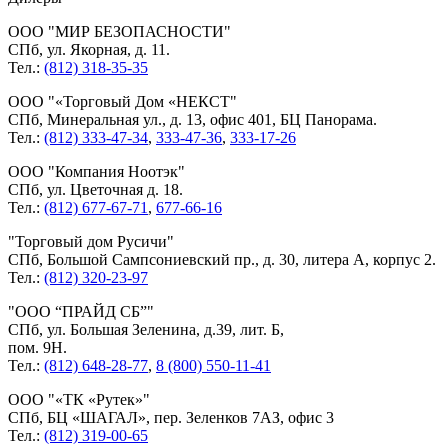
ООО
МИР БЕЗОПАСНОСТИ
СПб, ул. Якорная, д. 11.
Тел.:
(812) 318-35-35
ООО
«Торговый Дом «НЕКСТ
СПб, Минеральная ул., д. 13, офис 401, БЦ Панорама.
Тел.:
(812) 333-47-34
,
333-47-36
,
333-17-26
ООО
Компания Ноотэк
СПб, ул. Цветочная д. 18.
Тел.:
(812) 677-67-71
,
677-66-16
Торговый дом Русичи
СПб, Большой Сампсониевский пр., д. 30, литера А, корпус 2.
Тел.:
(812) 320-23-97
ООО “ПРАЙД СБ”
СПб, ул. Большая Зеленина, д.39, лит. Б,
пом. 9Н.
Тел.:
(812) 648-28-77
,
8 (800) 550-11-41
ООО
«ТК «Рутек»
СПб, БЦ «ШАГАЛ», пер. Зеленков 7АЗ, офис 3
Тел.:
(812) 319-00-65