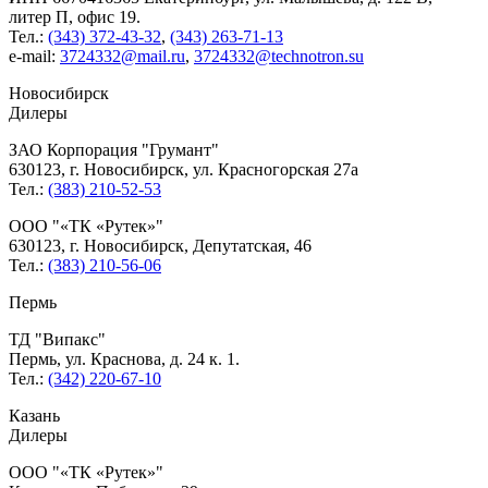
литер П, офис 19.
Тел.:
(343) 372-43-32
,
(343) 263-71-13
e-mail:
3724332@mail.ru
,
3724332@technotron.su
Новосибирск
Дилеры
ЗАО Корпорация
Грумант
630123, г. Новосибирск, ул. Красногорская 27а
Тел.:
(383) 210-52-53
ООО
«ТК «Рутек»
630123, г. Новосибирск, Депутатская, 46
Тел.:
(383) 210-56-06
Пермь
ТД
Випакс
Пермь, ул. Краснова, д. 24 к. 1.
Тел.:
(342) 220-67-10
Казань
Дилеры
ООО
«ТК «Рутек»