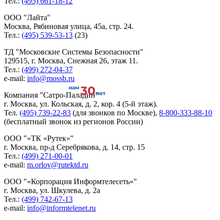
Тел.:
(495) 661-18-12
ООО
Лайта
Москва, Рябиновая улица, 45а, стр. 24.
Тел.:
(495) 539-53-13
(23)
ТД
Московские Системы Безопасности
129515, г. Москва, Снежная 26, этаж 11.
Тел.:
(499) 272-04-37
e-mail:
info@mossb.ru
Компания
Сатро-Паладин
г. Москва, ул. Кольская, д. 2, кор. 4 (5-й этаж).
Тел.
(495) 739-22-83
(для звонков по Москве),
8-800-333-88-10
(бесплатный звонок из регионов России)
ООО
«ТК «Рутек»
г. Москва, пр-д Серебрякова, д. 14, стр. 15
Тел.:
(499) 271-00-01
e-mail:
m.orlov@rutektd.ru
ООО
«Корпорация Информтелесеть»
г. Москва, ул. Шкулева, д. 2а
Тел.:
(499) 742-67-13
e-mail:
info@informtelenet.ru