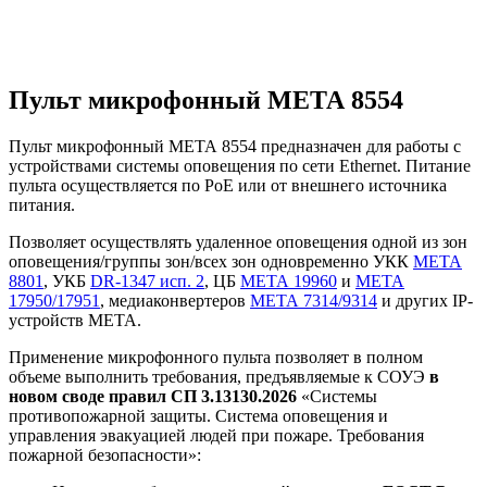
Пульт микрофонный МЕТА 8554
Пульт микрофонный МЕТА 8554 предназначен для работы с
устройствами системы оповещения по сети Ethernet. Питание
пульта осуществляется по PoE или от внешнего источника
питания.
Позволяет осуществлять удаленное оповещения одной из зон
оповещения/группы зон/всех зон одновременно УКК
МЕТА
8801
, УКБ
DR‑1347 исп. 2
, ЦБ
МЕТА 19960
и
МЕТА
17950/17951
, медиаконвертеров
МЕТА 7314/9314
и других IP-
устройств МЕТА.
Применение микрофонного пульта позволяет в полном
объеме выполнить требования, предъявляемые к СОУЭ
в
новом своде правил СП 3.13130.2026
«Системы
противопожарной защиты. Система оповещения и
управления эвакуацией людей при пожаре. Требования
пожарной безопасности»: