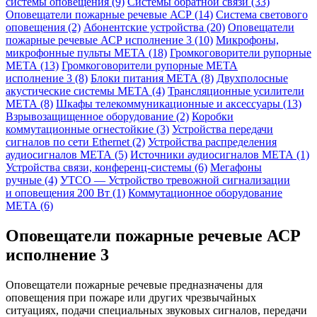
системы оповещения (9)
Системы обратной связи (33)
Оповещатели пожарные речевые АСР (14)
Система светового
оповещения (2)
Абонентские устройства (20)
Оповещатели
пожарные речевые АСР исполнение 3 (10)
Микрофоны,
микрофонные пульты МЕТА (18)
Громкоговорители рупорные
МЕТА (13)
Громкоговорители рупорные МЕТА
исполнение 3 (8)
Блоки питания МЕТА (8)
Двухполосные
акустические системы МЕТА (4)
Трансляционные усилители
META (8)
Шкафы телекоммуникационные и аксессуары (13)
Взрывозащищенное оборудование (2)
Коробки
коммутационные огнестойкие (3)
Устройства передачи
сигналов по сети Ethernet (2)
Устройства распределения
аудиосигналов МЕТА (5)
Источники аудиосигналов МЕТА (1)
Устройства связи, конференц-системы (6)
Мегафоны
ручные (4)
УТСО — Устройство тревожной сигнализации
и оповещения 200 Вт (1)
Коммутационное оборудование
МЕТА (6)
Оповещатели пожарные речевые АСР
исполнение 3
Оповещатели пожарные речевые предназначены для
оповещения при пожаре или других чрезвычайных
ситуациях, подачи специальных звуковых сигналов, передачи